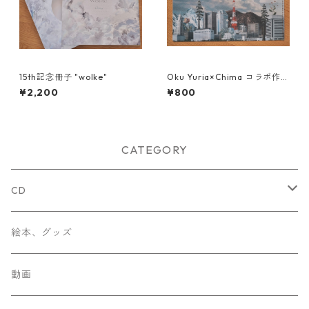
15th記念冊子 "wolke"
Oku Yuria×Chima コラボ作品
-クリアファイル-
¥2,200
¥800
CATEGORY
CD
Chima
絵本、グッズ
Socca
動画