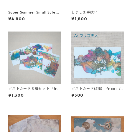
Super Summer Small Sale Se
しましま手拭い
t !!!
¥4,800
¥1,800
ポストカード５種セット「fric
ポストカード(5種)「frico」/
o」/ Chima
Chima
¥1,300
¥300