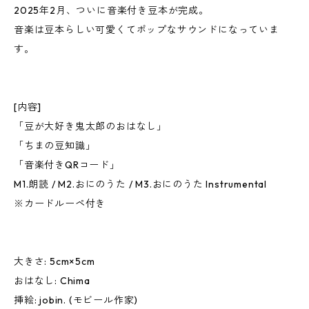
2025年2月、ついに音楽付き豆本が完成。
音楽は豆本らしい可愛くてポップなサウンドになっていま
す。
[内容]
「豆が大好き鬼太郎のおはなし」
「ちまの豆知識」
「音楽付きQRコード」
M1.朗読 / M2.おにのうた / M3.おにのうた Instrumental
※カードルーペ付き
大きさ: 5cm×5cm
おはなし: Chima
挿絵: jobin. (モビール作家)