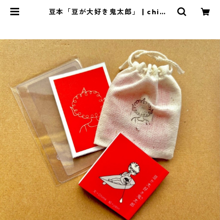
豆本「豆が大好き鬼太郎」 | chima
web shop