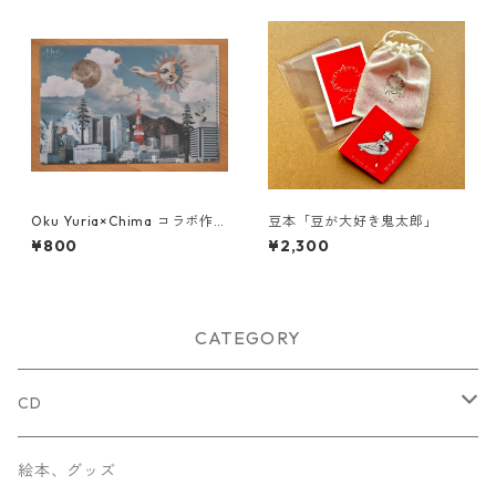
Oku Yuria×Chima コラボ作品
豆本「豆が大好き鬼太郎」
-クリアファイル-
¥800
¥2,300
CATEGORY
CD
Chima
絵本、グッズ