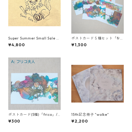
Super Summer Small Sale Se
ポストカード５種セット「fric
t !!!
o」/ Chima
¥4,800
¥1,300
ポストカード(5種)「frico」/
15th記念冊子 "wolke"
Chima
¥300
¥2,200