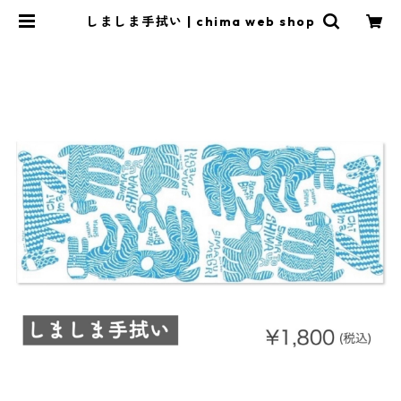
しましま手拭い | chima web shop