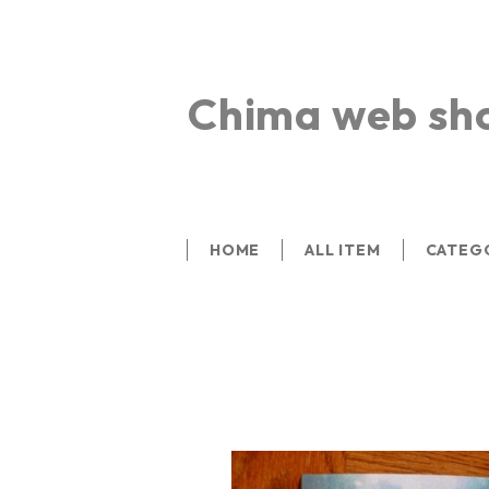
Chima web sh
HOME
ALL ITEM
CATEG