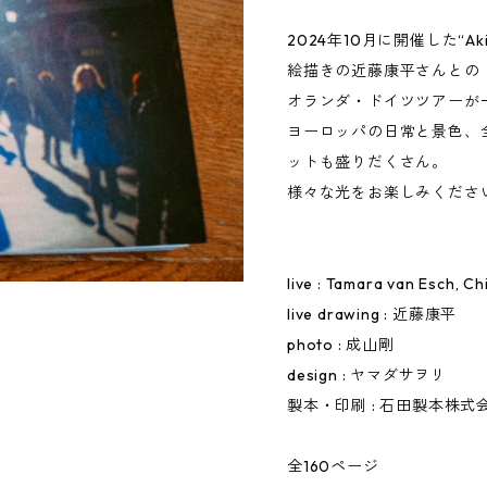
2024年10月に開催した“Aki 
絵描きの近藤康平さんとの
オランダ・ドイツツアーが
ヨーロッパの日常と景色、
ットも盛りだくさん。
様々な光をお楽しみくださ
live : Tamara van Esch, C
live drawing : 近藤康平
photo : 成山剛
design : ヤマダサヲリ
製本・印刷 : 石田製本株式
全160ページ