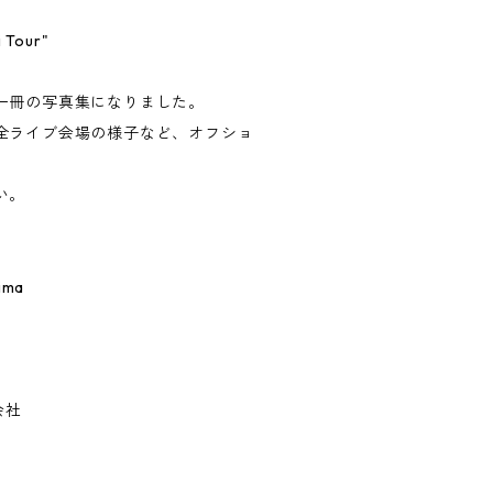
Tour"
一冊の写真集になりました。
全ライブ会場の様子など、オフショ
い。
hima
会社