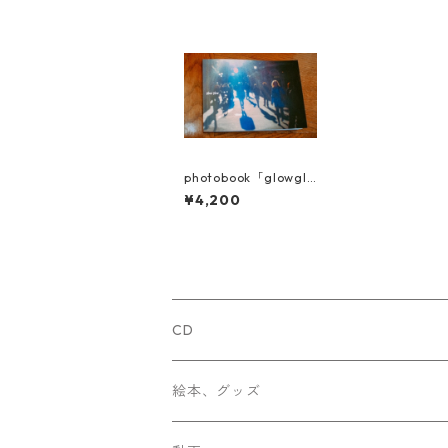
photobook「glowglo
w」
¥4,200
CD
Chima
絵本、グッズ