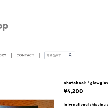
op
ORY
CONTACT
photobook「glowgl
¥4,200
International shipping 